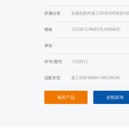
所属分类
装载机配件
厦工
50系列
958系列
规格
12C0012/RHD10LOMDA3C
单价
件号/图号
12C0012
适配车型
厦工958/958H//962/962H
相关产品
在线咨询