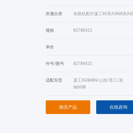
所属分类
装载机配件
厦工
60系列
968系列
规格
82786522
单价
件号/图号
82786522
适配车型
厦工XG968N/山推/晋工/美
驰60桥
相关产品
在线咨询